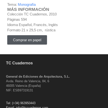
Tema:
Monografía
MÁS INFORMACIÓN
Colección TC Cuadernos, 2010
Páginas 594
Idioma Español, Francés, Inglés
Formato 21 x 29,5 cm, rústica
Comprar en papel
TC Cuadernos
General de Ediciones de Arquitectura, S.L.
Avda. Reino de Valencia, 84, 6
46005 Valencia (España)
NIF: ESB97319131
Tel:
(+34) 963950443
Email:
info@tccuadernos.com