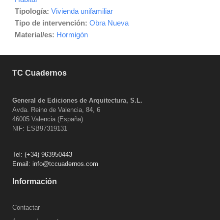
Tipología:
Vivienda unifamiliar
Tipo de intervención:
Obra Nueva
Material/es:
Hormigón
TC Cuadernos
General de Ediciones de Arquitectura, S.L.
Avda. Reino de Valencia, 84, 6
46005 Valencia (España)
NIF: ESB97319131
Tel:
(+34) 963950443
Email:
info@tccuadernos.com
Información
Contactar